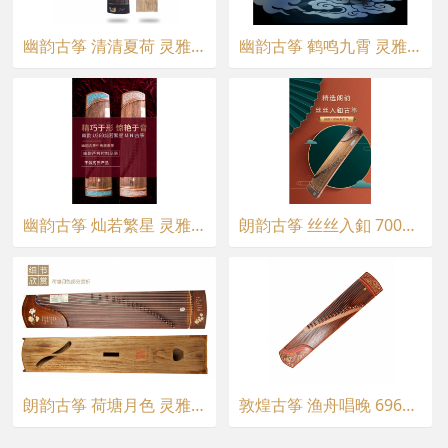
幽韵古筝 清清夏荷 灵雅古筝
幽韵古筝 鹤鸣九霄 灵雅古筝
幽韵古筝 灿若繁星 灵雅古筝
朗韵古筝 丝丝入釦 700A01 灵雅古筝
朗韵古筝 荷塘月色 灵雅古筝
敦煌古筝 渔舟唱晚 696M 灵雅古筝