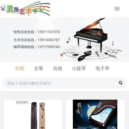
销售回收热线：13911741970
艺术培训热线：15810080787
钢琴调律热线：13717593143
全部
古筝
吉他
小提琴
电子琴